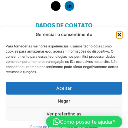
DADOS DE CONTATO
Gerenciar o consentimento
Telefone: +55 11 93280-1408
Para fornecer as melhores experiências, usamos tecnologias como
Alphaville - São Paulo
cookies para armazenar e/ou acessar informações do dispositivo. O
consentimento para essas tecnologias nos permitirá processar dados
Politica de Privacidade
como comportamento de navegação ou IDs exclusivos neste site. Não
consentir ou retirar o consentimento pode afetar negativamente certos
Termos e Condições
recursos e funções.
Aceitar
© Copyright Dreams and Purpose Consulting –
Desenvolvido por Studio Ochoa – Todos os direitos
Negar
reservados
Ver preferências
Como posso te ajudar?
Política de Cookies
Política de Privacidade