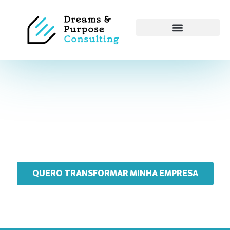
Diagnóstico ESG: Entenda onde sua empresa está e como
evoluir
O
Diagnóstico ESG
é o ponto de partida para empresas que
desejam
estruturar
ou
fortalecer
suas práticas de
sustentabilidade.
QUERO TRANSFORMAR MINHA EMPRESA