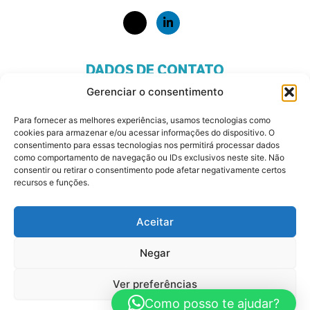
DADOS DE CONTATO
Gerenciar o consentimento
Telefone: +55 11 93280-1408
Para fornecer as melhores experiências, usamos tecnologias como
Alphaville - São Paulo
cookies para armazenar e/ou acessar informações do dispositivo. O
consentimento para essas tecnologias nos permitirá processar dados
Politica de Privacidade
como comportamento de navegação ou IDs exclusivos neste site. Não
consentir ou retirar o consentimento pode afetar negativamente certos
Termos e Condições
recursos e funções.
Aceitar
© Copyright Dreams and Purpose Consulting –
Desenvolvido por Studio Ochoa – Todos os direitos
Negar
reservados
Ver preferências
Como posso te ajudar?