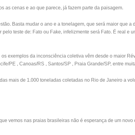
s as cenas e ao que parece, já fazem parte da paisagem.
estão. Basta mudar o ano e a tonelagem, que será maior que a do
 pelo teste de: Fato ou Fake, infelizmente será Fato. É real e
, os exemplos da inconsciência coletiva vêm desde o maior Rév
ecife/PE , Canoas/RS , Santos/SP , Praia Grande/SP, entre muit
das mais de 1.000 toneladas coletadas no Rio de Janeiro a vo
o que vemos nas praias brasileiras não é esperança de um nov